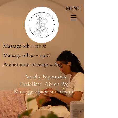
MENU
Massage 01h = 110 €
Massage 01h30 = 130€
Atelier auto-massage = 80€
Aurélie Bigouroux
Facialiste Aix en Pce
Massage visage sur mesure