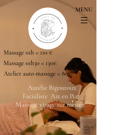
MENU
Massage 01h = 110 €
Massage 01h30 = 130€
Atelier auto-massage = 80€
Aurélie Bigouroux
Facialiste Aix en Pce
Massage visage sur mesure