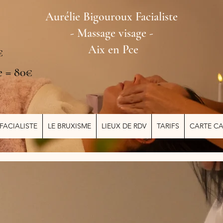
Aurélie Bigouroux Facialiste
- Massage visage -
Aix en Pce
€
Face Up
e = 80€
Massages
Facialiste
FACIALISTE
LE BRUXISME
LIEUX DE RDV
TARIFS
CARTE C