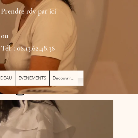
Prendre rdv par ici
ou
Tél. : 06.13.62.48.36
ADEAU
EVENEMENTS
Découvrir...